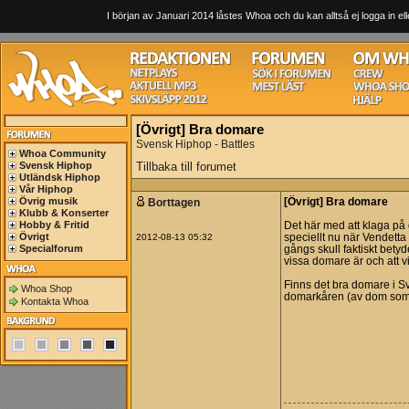
I början av Januari 2014 låstes Whoa och du kan alltså ej logga in ell
[Övrigt] Bra domare
Svensk Hiphop - Battles
Whoa Community
Svensk Hiphop
Tillbaka till forumet
Utländsk Hiphop
Vår Hiphop
Övrig musik
Borttagen
[Övrigt] Bra domare
Klubb & Konserter
Hobby & Fritid
Det här med att klaga på d
Övrigt
2012-08-13 05:32
speciellt nu när Vendetta
Specialforum
gångs skull faktiskt bety
vissa domare är och att v
Finns det bra domare i S
Whoa Shop
domarkåren (av dom som hi
Kontakta Whoa