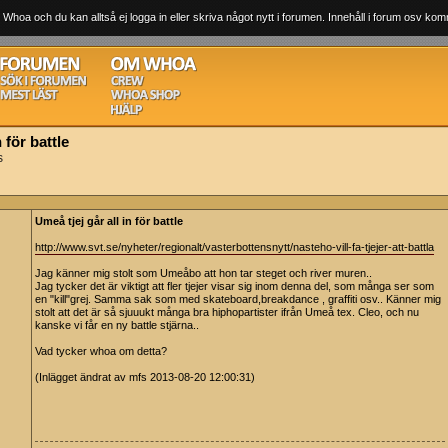
 Whoa och du kan alltså ej logga in eller skriva något nytt i forumen. Innehåll i forum osv komm
 för battle
s
Umeå tjej går all in för battle
http://www.svt.se/nyheter/regionalt/vasterbottensnytt/nasteho-vill-fa-tjejer-att-battla
Jag känner mig stolt som Umeåbo att hon tar steget och river muren..
Jag tycker det är viktigt att fler tjejer visar sig inom denna del, som många ser som
en "kill"grej. Samma sak som med skateboard,breakdance , graffiti osv.. Känner mig
stolt att det är så sjuuukt många bra hiphopartister ifrån Umeå tex. Cleo, och nu
kanske vi får en ny battle stjärna..
Vad tycker whoa om detta?
(Inlägget ändrat av mfs 2013-08-20 12:00:31)