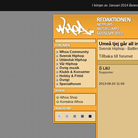
I början av Januari 2014 låstes
Umeå tjej går all in
Svensk Hiphop - Battle
Whoa Community
Svensk Hiphop
Tillbaka till forumet
Utländsk Hiphop
Vår Hiphop
Övrig musik
LillJ
Klubb & Konserter
Supporter
Hobby & Fritid
Övrigt
Specialforum
2013-08-20 11:06
Whoa Shop
Kontakta Whoa