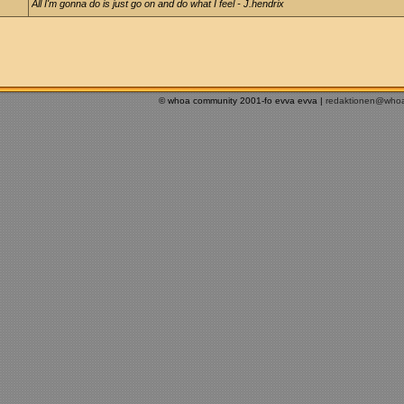
All I'm gonna do is just go on and do what I feel - J.hendrix
© whoa community 2001-fo evva evva |
redaktionen@who