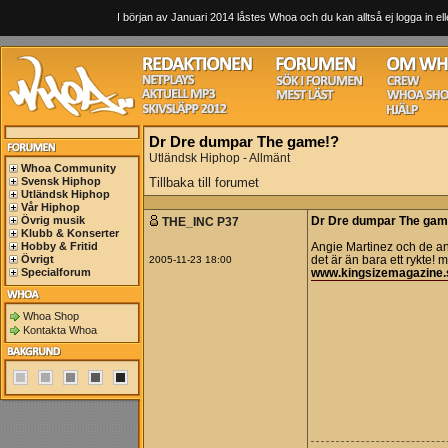
I början av Januari 2014 låstes Whoa och du kan alltså ej logga in ell
Dr Dre dumpar The game!?
Utländsk Hiphop - Allmänt
Whoa Community
Svensk Hiphop
Tillbaka till forumet
Utländsk Hiphop
Vår Hiphop
Övrig musik
THE_INC P37
Dr Dre dumpar The gam
Klubb & Konserter
Hobby & Fritid
Angie Martinez och de a
Övrigt
2005-11-23 18:00
det är än bara ett rykte
Specialforum
www.kingsizemagazine.
Whoa Shop
Kontakta Whoa