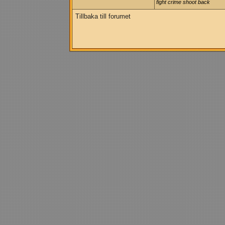
fight crime shoot back
Tillbaka till forumet