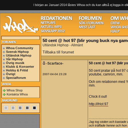
I början av Januari 2014 låstes Whoa och du kan alltså ej logga in ell
50 cent @ hot 97 (blir young buck nya gam
Utländsk Hiphop - Allmänt
Whoa Community
Svensk Hiphop
Tillbaka till forumet
Utländsk Hiphop
Vår Hiphop
Övrig musik
-Scarface-
50 cent @ hot 97 (blir 
Klubb & Konserter
Hobby & Fritid
50 cent pratar på hot 97 
Övrigt
2007-04-04 23:28
youtube, camron, mm.
Specialforum
Och om relationen med 
mm.
Whoa Shop
Kontakta Whoa
Chick it out!
http:///Hot 97
Jag tog stolen och kastade 
och träffade henne och hon