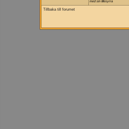
med sin lillesyrra
Tillbaka till forumet