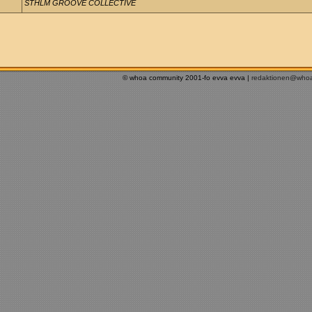
STHLM GROOVE COLLECTIVE
© whoa community 2001-fo evva evva |
redaktionen@who