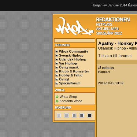
I början av Januari 2014 låstes
Apathy - Honkey 
Utländsk Hiphop - Allm
Whoa Community
Svensk Hiphop
Tillbaka till forumet
Utländsk Hiphop
Vår Hiphop
Övrig musik
edison
Klubb & Konserter
Rappare
Hobby & Fritid
Övrigt
Specialforum
2011-10-12 13:32
Whoa Shop
Kontakta Whoa