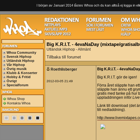
I början av Januari 2014 låstes Whoa och du kan alltså ej logga in ell
Big K.R.I.T. - 4evaNaDay (mixtape/gratisal
Utländsk Hiphop - Allmänt
Whoa Community
Svensk Hiphop
Tillbaka till forumet
Utländsk Hiphop
Vår Hiphop
Övrig musik
Roethlisberger
Big K.R.I.T. - 4evaNaDa
Klubb & Konserter
Hobby & Fritid
Big K.R.I.T. gör de igen!
Övrigt
2012-03-05 21:49
Specialforum
Förra året släppte han et
släppte han ännu ett grym
gratis med tanke på hur b
uppladdningen inför
Liv
Whoa Shop
Kontakta Whoa
Länk till download (det är
till nedladdning).
http://www.livemixtapes