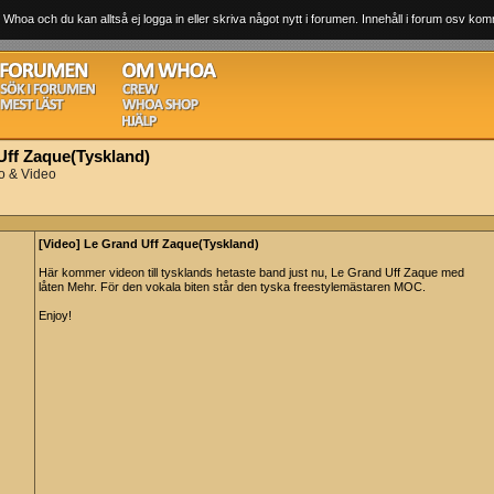
 Whoa och du kan alltså ej logga in eller skriva något nytt i forumen. Innehåll i forum osv komm
Uff Zaque(Tyskland)
o & Video
[Video] Le Grand Uff Zaque(Tyskland)
Här kommer videon till tysklands hetaste band just nu, Le Grand Uff Zaque med
låten Mehr. För den vokala biten står den tyska freestylemästaren MOC.
Enjoy!