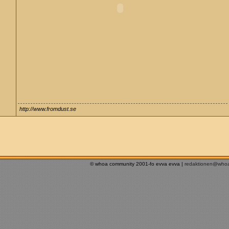
http://www.fromdust.se
© whoa community 2001-fo evva evva |
redaktionen@who