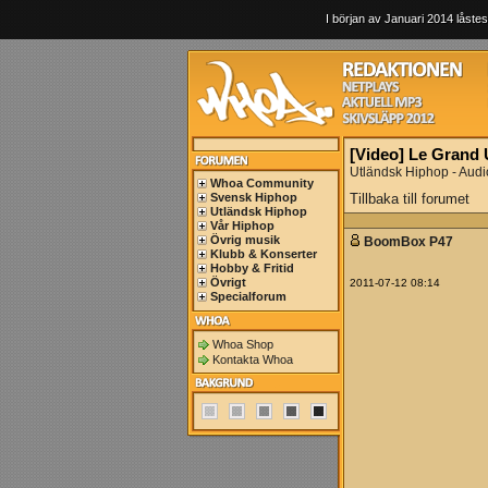
I början av Januari 2014 låstes
[Video] Le Grand 
Utländsk Hiphop - Audi
Whoa Community
Svensk Hiphop
Tillbaka till forumet
Utländsk Hiphop
Vår Hiphop
Övrig musik
BoomBox P47
Klubb & Konserter
Hobby & Fritid
Övrigt
2011-07-12 08:14
Specialforum
Whoa Shop
Kontakta Whoa