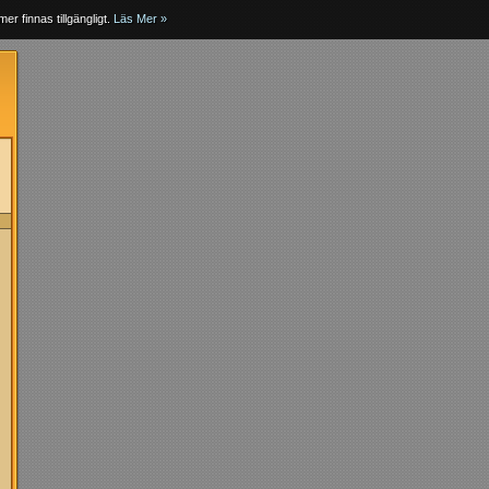
er finnas tillgängligt.
Läs Mer »