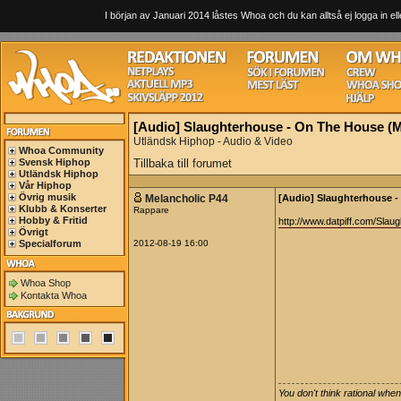
I början av Januari 2014 låstes Whoa och du kan alltså ej logga in ell
[Audio] Slaughterhouse - On The House (M
Utländsk Hiphop - Audio & Video
Whoa Community
Svensk Hiphop
Tillbaka till forumet
Utländsk Hiphop
Vår Hiphop
Övrig musik
Melancholic P44
[Audio] Slaughterhouse -
Klubb & Konserter
Rappare
Hobby & Fritid
http://www.datpiff.com/Sla
Övrigt
Specialforum
2012-08-19 16:00
Whoa Shop
Kontakta Whoa
You don't think rational whe