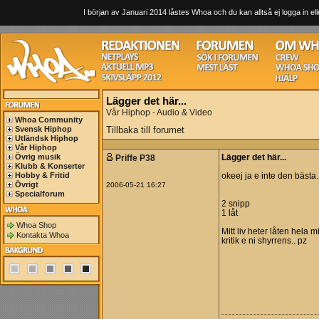
I början av Januari 2014 låstes Whoa och du kan alltså ej logga in ell
Lägger det här...
Vår Hiphop - Audio & Video
Whoa Community
Svensk Hiphop
Tillbaka till forumet
Utländsk Hiphop
Vår Hiphop
Övrig musik
Priffe P38
Lägger det här...
Klubb & Konserter
Hobby & Fritid
okeej ja e inte den bästa..
Övrigt
2006-05-21 16:27
Specialforum
2 snipp
1 låt
Whoa Shop
Mitt liv heter låten hela m
Kontakta Whoa
kritik e ni shyrrens.. pz