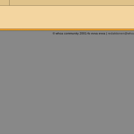
© whoa community 2001-fo evva evva |
redaktionen@who