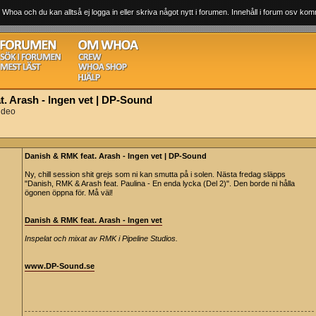
 Whoa och du kan alltså ej logga in eller skriva något nytt i forumen. Innehåll i forum osv komm
. Arash - Ingen vet | DP-Sound
ideo
Danish & RMK feat. Arash - Ingen vet | DP-Sound
Ny, chill session shit grejs som ni kan smutta på i solen. Nästa fredag släpps
"Danish, RMK & Arash feat. Paulina - En enda lycka (Del 2)". Den borde ni hålla
ögonen öppna för. Må väl!
Danish & RMK feat. Arash - Ingen vet
Inspelat och mixat av RMK i Pipeline Studios.
www.DP-Sound.se