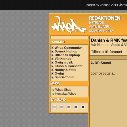
I början av Januari 2014 låstes
Danish & RMK feat
Vår Hiphop - Audio & V
Whoa Community
Svensk Hiphop
Tillbaka till forumet
Utländsk Hiphop
Vår Hiphop
Övrig musik
DP-Sound
Klubb & Konserter
Hobby & Fritid
Övrigt
2007-06-06 23:31
Specialforum
Whoa Shop
Kontakta Whoa