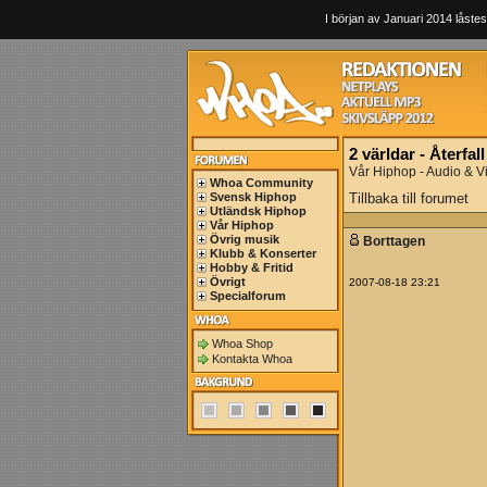
I början av Januari 2014 låstes
2 världar - Återfal
Vår Hiphop - Audio & V
Whoa Community
Svensk Hiphop
Tillbaka till forumet
Utländsk Hiphop
Vår Hiphop
Övrig musik
Borttagen
Klubb & Konserter
Hobby & Fritid
Övrigt
2007-08-18 23:21
Specialforum
Whoa Shop
Kontakta Whoa