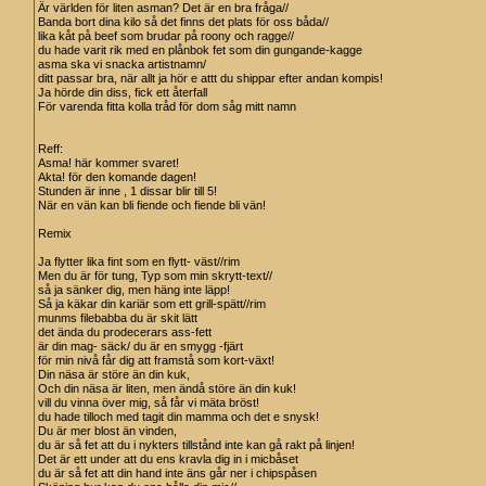
Är världen för liten asman? Det är en bra fråga//
Banda bort dina kilo så det finns det plats för oss båda//
lika kåt på beef som brudar på roony och ragge//
du hade varit rik med en plånbok fet som din gungande-kagge
asma ska vi snacka artistnamn/
ditt passar bra, när allt ja hör e attt du shippar efter andan kompis!
Ja hörde din diss, fick ett återfall
För varenda fitta kolla tråd för dom såg mitt namn
Reff:
Asma! här kommer svaret!
Akta! för den komande dagen!
Stunden är inne , 1 dissar blir till 5!
När en vän kan bli fiende och fiende bli vän!
Remix
Ja flytter lika fint som en flytt- väst//rim
Men du är för tung, Typ som min skrytt-text//
så ja sänker dig, men häng inte läpp!
Så ja käkar din kariär som ett grill-spätt//rim
munms filebabba du är skit lätt
det ända du prodecerars ass-fett
är din mag- säck/ du är en smygg -fjärt
för min nivå får dig att framstå som kort-växt!
Din näsa är störe än din kuk,
Och din näsa är liten, men ändå störe än din kuk!
vill du vinna över mig, så får vi mäta bröst!
du hade tilloch med tagit din mamma och det e snysk!
Du är mer blost än vinden,
du är så fet att du i nykters tillstånd inte kan gå rakt på linjen!
Det är ett under att du ens kravla dig in i micbåset
du är så fet att din hand inte äns går ner i chipspåsen