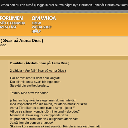
 Whoa och du kan alltså ej logga in eller skriva något nytt i forumen. Innehåll i forum osv komm
l ( Svar på Asma Diss )
ideo
2 världar - Återfall ( Svar på Asma Diss )
2 världar - Återfall ( Svar på Asma Diss )
Här är mitt svar till dom som längtat!
Det blir mitt enda svar! blir inget mer!
Så svälj din stolthet broder...
Texten/ Med stav fel! hahah
ja har en hög nivå, ta stege, men du når inte ditt!
med insperation från din röven, för att din musik är skit//
Asma Försöker du ta min plats i ramp - ljuset //
Vill du se sjärnor kompis glöm inte tand - skyddet//
Mannen du kalar mig för en hypande fitta//
95 procent av dina fans fick du igenom att dissa//
Ja sänker dig som en snapps//
Ska inte köra mamma skämt som dig, För din är inte värd en natt!