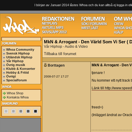
I början av Januari 2014 låstes Whoa och du kan alltså ej logga in ell
MkN & Arrogant - Den Värld Som Vi Ser (
Vår Hiphop - Audio & Video
Whoa Community
Svensk Hiphop
Tillbaka till forumet
Utländsk Hiphop
Vår Hiphop
Övrig musik
Borttagen
MkN & Arrogant - Den V
Klubb & Konserter
Hobby & Fritid
tjenare !
Övrigt
2008-07-27 17:27
Specialforum
Nu kommer ett nytt track
Länk till http://www.sp
Whoa Shop
Kontakta Whoa
freed=)
(Inlägget ändrat av Orac