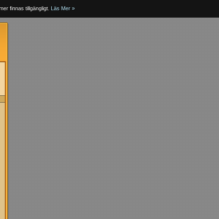
er finnas tillgängligt.
Läs Mer »