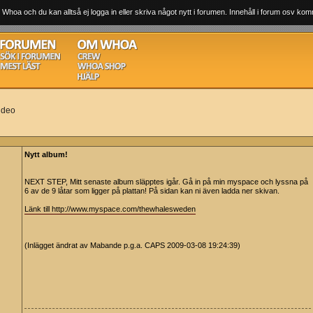
 Whoa och du kan alltså ej logga in eller skriva något nytt i forumen. Innehåll i forum osv komm
ideo
Nytt album!
NEXT STEP, Mitt senaste album släpptes igår. Gå in på min myspace och lyssna på
6 av de 9 låtar som ligger på plattan! På sidan kan ni även ladda ner skivan.
Länk till http://www.myspace.com/thewhalesweden
(Inlägget ändrat av Mabande p.g.a. CAPS 2009-03-08 19:24:39)