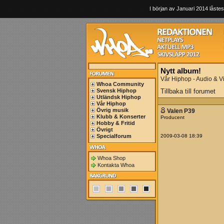
I början av Januari 2014 låstes
Nytt album!
Vår Hiphop - Audio & V
Whoa Community
Svensk Hiphop
Tillbaka till forumet
Utländsk Hiphop
Vår Hiphop
Övrig musik
Valen P39
Klubb & Konserter
Producent
Hobby & Fritid
Övrigt
Specialforum
2009-03-08 18:39
Whoa Shop
Kontakta Whoa