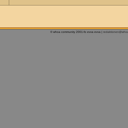
© whoa community 2001-fo evva evva |
redaktionen@who