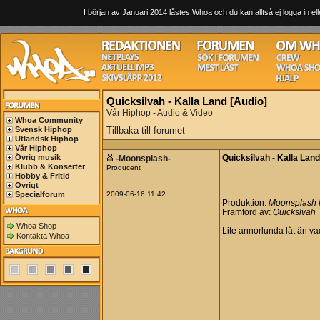
I början av Januari 2014 låstes Whoa och du kan alltså ej logga in ell
Quicksilvah - Kalla Land [Audio]
Vår Hiphop - Audio & Video
Whoa Community
Svensk Hiphop
Tillbaka till forumet
Utländsk Hiphop
Vår Hiphop
Övrig musik
-Moonsplash-
Quicksilvah - Kalla Land
Klubb & Konserter
Producent
Hobby & Fritid
Övrigt
Specialforum
2009-06-16 11:42
Produktion:
Moonsplash 
Framförd av:
Quickslvah
Whoa Shop
Lite annorlunda låt än vad
Kontakta Whoa