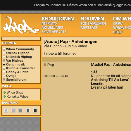
I början av Januari 2014 låstes Whoa och du kan alltså ej logga in ell
[Audio] Pap - Anledningen
Vår Hiphop - Audio & Video
Whoa Community
Svensk Hiphop
Tillbaka till forumet
Utländsk Hiphop
Vår Hiphop
Övrig musik
Pap
[Audio] Pap - Anledning
Klubb & Konserter
Hobby & Fritid
Såå!
Övrigt
2010-08-30 13:48
Nu är det tid för att släp
Specialforum
Anledning Till Att Leva
".
Leontin
.
Lyssna på låten här!
Whoa Shop
Kontakta Whoa