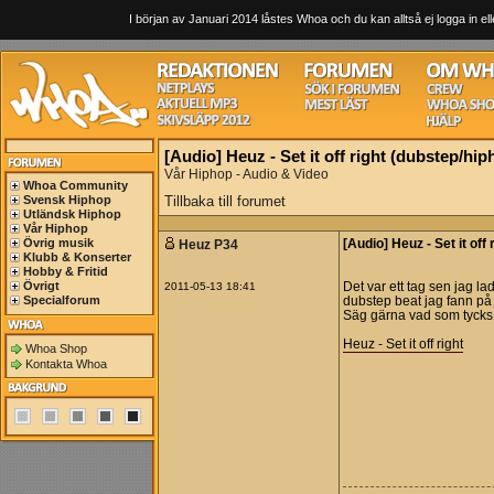
I början av Januari 2014 låstes Whoa och du kan alltså ej logga in ell
[Audio] Heuz - Set it off right (dubstep/hip
Vår Hiphop - Audio & Video
Whoa Community
Svensk Hiphop
Tillbaka till forumet
Utländsk Hiphop
Vår Hiphop
Övrig musik
Heuz P34
[Audio] Heuz - Set it off
Klubb & Konserter
Hobby & Fritid
Övrigt
2011-05-13 18:41
Det var ett tag sen jag 
Specialforum
dubstep beat jag fann på
Säg gärna vad som tycks
Heuz - Set it off right
Whoa Shop
Kontakta Whoa