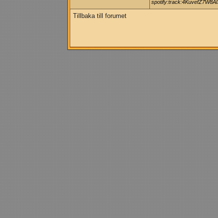
spotify:track:4KuvefZ7W8
Tillbaka till forumet