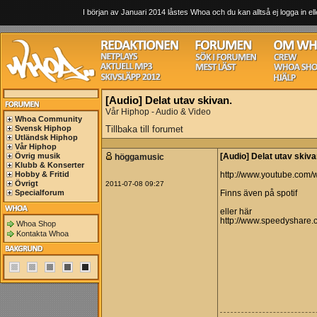
I början av Januari 2014 låstes Whoa och du kan alltså ej logga in ell
[Audio] Delat utav skivan.
Vår Hiphop - Audio & Video
Whoa Community
Svensk Hiphop
Tillbaka till forumet
Utländsk Hiphop
Vår Hiphop
Övrig musik
höggamusic
[Audio] Delat utav skiva
Klubb & Konserter
Hobby & Fritid
http://www.youtube.com/
Övrigt
2011-07-08 09:27
Specialforum
Finns även på spotif
eller här
http://www.speedyshare.
Whoa Shop
Kontakta Whoa