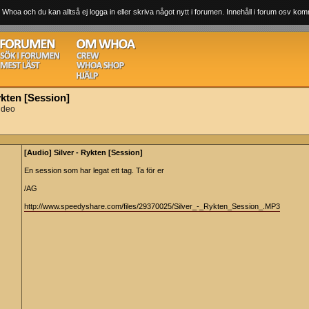
 Whoa och du kan alltså ej logga in eller skriva något nytt i forumen. Innehåll i forum osv komm
ykten [Session]
ideo
[Audio] Silver - Rykten [Session]
En session som har legat ett tag. Ta för er
/AG
http://www.speedyshare.com/files/29370025/Silver_-_Rykten_Session_.MP3