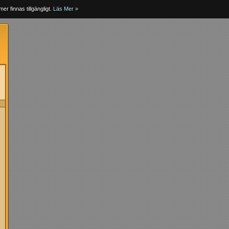
er finnas tillgängligt.
Läs Mer »