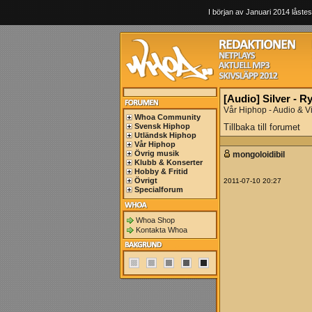
I början av Januari 2014 låstes
[Audio] Silver - R
Vår Hiphop - Audio & V
Whoa Community
Svensk Hiphop
Tillbaka till forumet
Utländsk Hiphop
Vår Hiphop
Övrig musik
mongoloidibil
Klubb & Konserter
Hobby & Fritid
Övrigt
2011-07-10 20:27
Specialforum
Whoa Shop
Kontakta Whoa