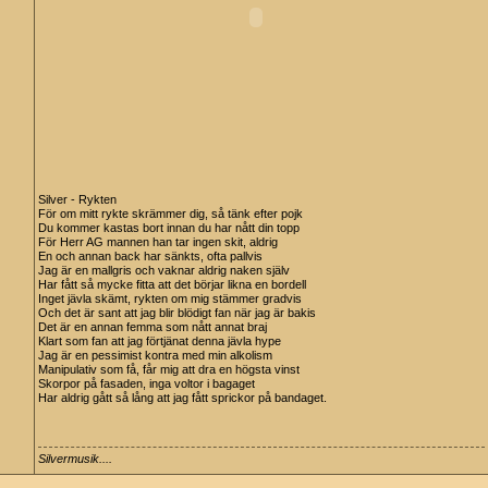
Silver - Rykten
För om mitt rykte skrämmer dig, så tänk efter pojk
Du kommer kastas bort innan du har nått din topp
För Herr AG mannen han tar ingen skit, aldrig
En och annan back har sänkts, ofta pallvis
Jag är en mallgris och vaknar aldrig naken själv
Har fått så mycke fitta att det börjar likna en bordell
Inget jävla skämt, rykten om mig stämmer gradvis
Och det är sant att jag blir blödigt fan när jag är bakis
Det är en annan femma som nått annat braj
Klart som fan att jag förtjänat denna jävla hype
Jag är en pessimist kontra med min alkolism
Manipulativ som få, får mig att dra en högsta vinst
Skorpor på fasaden, inga voltor i bagaget
Har aldrig gått så lång att jag fått sprickor på bandaget.
Silvermusik....