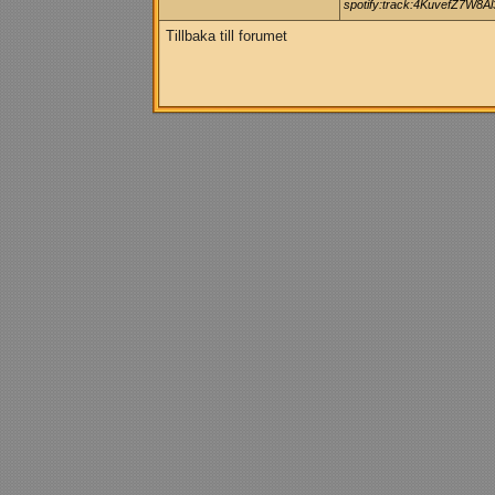
spotify:track:4KuvefZ7W8
Tillbaka till forumet