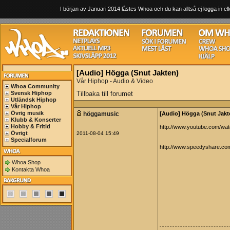
I början av Januari 2014 låstes Whoa och du kan alltså ej logga in ell
[Audio] Högga (Snut Jakten)
Vår Hiphop - Audio & Video
Whoa Community
Svensk Hiphop
Tillbaka till forumet
Utländsk Hiphop
Vår Hiphop
Övrig musik
höggamusic
[Audio] Högga (Snut Jakt
Klubb & Konserter
Hobby & Fritid
http://www.youtube.com/
Övrigt
2011-08-04 15:49
Specialforum
http://www.speedyshare.co
Whoa Shop
Kontakta Whoa