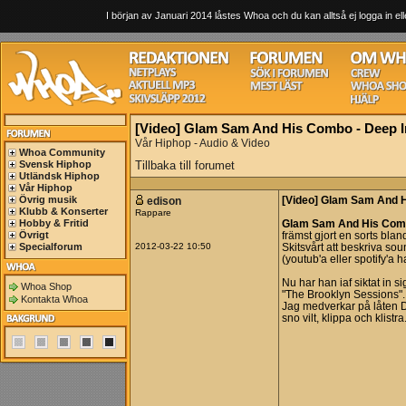
I början av Januari 2014 låstes Whoa och du kan alltså ej logga in ell
[Video] Glam Sam And His Combo - Deep I
Vår Hiphop - Audio & Video
Whoa Community
Svensk Hiphop
Tillbaka till forumet
Utländsk Hiphop
Vår Hiphop
Övrig musik
edison
[Video] Glam Sam And H
Klubb & Konserter
Rappare
Hobby & Fritid
Glam Sam And His Co
Övrigt
främst gjort en sorts bla
Specialforum
2012-03-22 10:50
Skitsvårt att beskriva sou
(youtub'a eller spotify'a h
Nu har han iaf siktat in 
Whoa Shop
"The Brooklyn Sessions".
Kontakta Whoa
Jag medverkar på låten D
sno vilt, klippa och klistra