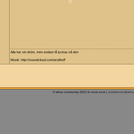
Alla har sin dröm, men endast få lyckas nå den
Musik: http://soundcloud.com/acidhoff
© whoa community 2001-fo evva evva |
redaktionen@who