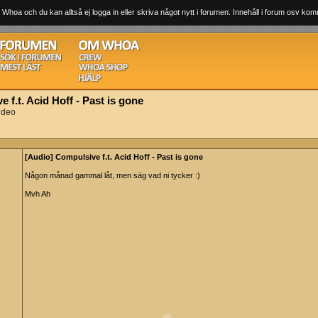
 Whoa och du kan alltså ej logga in eller skriva något nytt i forumen. Innehåll i forum osv komm
 f.t. Acid Hoff - Past is gone
ideo
[Audio] Compulsive f.t. Acid Hoff - Past is gone
Någon månad gammal låt, men säg vad ni tycker :)
Mvh Ah