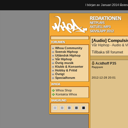
I början av Januari 2014 låstes
[Audio] Compulsive
Vår Hiphop - Audio & V
Whoa Community
Svensk Hiphop
Tillbaka till forumet
Utländsk Hiphop
Vår Hiphop
Övrig musik
Acidhoff P35
Klubb & Konserter
Rappare
Hobby & Fritid
Övrigt
Specialforum
2012-12-28 20:01
Whoa Shop
Kontakta Whoa