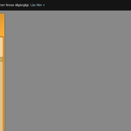
er finnas tillgängligt.
Läs Mer »