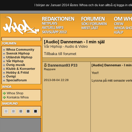
I början av Januari 2014 låstes Whoa och du kan alltså ej logga in ell
[Audio] Danneman - I min själ
Vår Hiphop - Audio & Video
Whoa Community
Svensk Hiphop
Tillbaka till forumet
Utländsk Hiphop
Vår Hiphop
Övrig musik
Danneman93 P33
[Audio] Danneman - I min 
Klubb & Konserter
Rappare
Hobby & Fritid
Yoo!!
Övrigt
Specialforum
2013-08-04 22:28
Lyssna på mitt senaste verk,
Whoa Shop
Kontakta Whoa