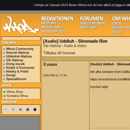
I början av Januari 2014 låstes Whoa och du kan alltså ej logga in ell
[Audio] Uddluh - Slimmade Rim
Vår Hiphop - Audio & Video
Whoa Community
Svensk Hiphop
Tillbaka till forumet
Utländsk Hiphop
Vår Hiphop
Övrig musik
pappa
[Audio] Uddluh - Slimma
Klubb & Konserter
Hobby & Fritid
det allra senaste inom Uddluh
Övrigt
2013-08-11 17:01
Specialforum
https://soundcloud.com/lill
mycket nöje!
Whoa Shop
Kontakta Whoa