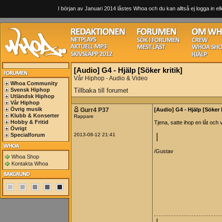
I början av Januari 2014 låstes Whoa och du kan alltså ej logga in ell
[Audio] G4 - Hjälp [Söker kritik]
Vår Hiphop - Audio & Video
Whoa Community
Svensk Hiphop
Tillbaka till forumet
Utländsk Hiphop
Vår Hiphop
Övrig musik
Gurr4 P37
[Audio] G4 - Hjälp [Söker k
Klubb & Konserter
Rappare
Hobby & Fritid
Tjena, satte ihop en låt och 
Övrigt
Specialforum
2013-08-12 21:41
/Gustav
Whoa Shop
Kontakta Whoa