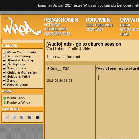
I början av Januari 2014 låstes Whoa och du kan alltså ej logga in ell
[Audio] otis - go to church session
Vår Hiphop - Audio & Video
Whoa Community
Svensk Hiphop
Tillbaka till forumet
Utländsk Hiphop
Vår Hiphop
Övrig musik
Otis__ P38
[Audio] otis - go to chur
Klubb & Konserter
Hobby & Fritid
Övrigt
2013-08-24 03:53
Specialforum
Whoa Shop
Kontakta Whoa