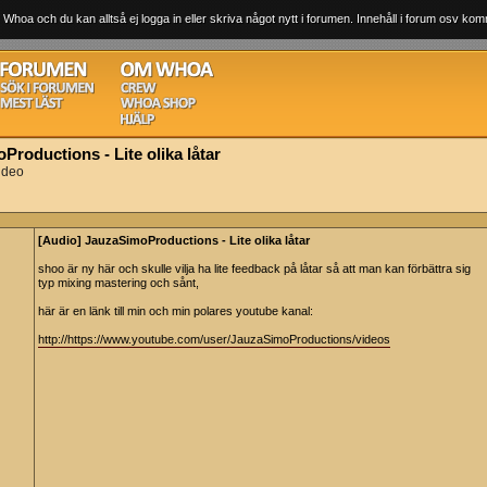
 Whoa och du kan alltså ej logga in eller skriva något nytt i forumen. Innehåll i forum osv komm
roductions - Lite olika låtar
ideo
[Audio] JauzaSimoProductions - Lite olika låtar
shoo är ny här och skulle vilja ha lite feedback på låtar så att man kan förbättra sig
typ mixing mastering och sånt,
här är en länk till min och min polares youtube kanal:
http://https://www.youtube.com/user/JauzaSimoProductions/videos