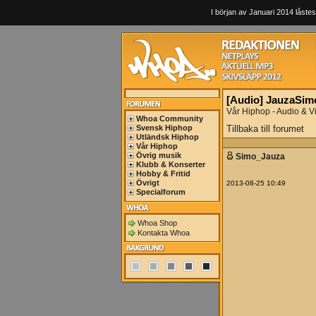
I början av Januari 2014 låstes
[Audio] JauzaSimoP
Vår Hiphop - Audio & V
Whoa Community
Svensk Hiphop
Tillbaka till forumet
Utländsk Hiphop
Vår Hiphop
Övrig musik
Simo_Jauza
Klubb & Konserter
Hobby & Fritid
Övrigt
2013-08-25 10:49
Specialforum
Whoa Shop
Kontakta Whoa