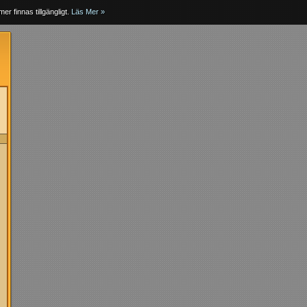
er finnas tillgängligt.
Läs Mer »