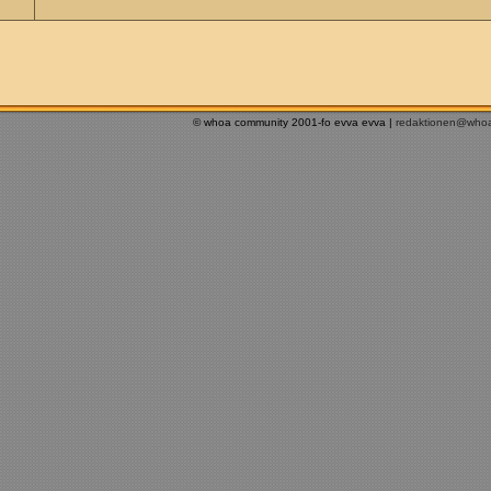
© whoa community 2001-fo evva evva |
redaktionen@who