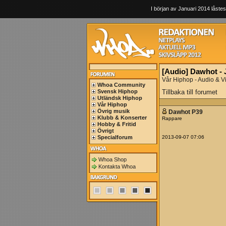
I början av Januari 2014 låstes
[Audio] Dawhot -
Vår Hiphop - Audio & V
Whoa Community
Svensk Hiphop
Tillbaka till forumet
Utländsk Hiphop
Vår Hiphop
Övrig musik
Dawhot P39
Klubb & Konserter
Rappare
Hobby & Fritid
Övrigt
Specialforum
2013-09-07 07:06
Whoa Shop
Kontakta Whoa