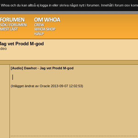
 Whoa och du kan alltså ej logga in eller skriva något nytt i forumen. Innehåll i forum osv komm
 Jag vet Prodd M-god
ideo
[Audio] Dawhot - Jag vet Prodd M-god
(Inlägget ändrat av Oracle 2013-09-07 12:02:53)