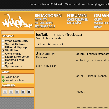
I början av Januari 2014 låstes Whoa och du kan alltså ej logga in ell
IceTaiL - I miss u (freebeat)
Vår Hiphop - Beats
Whoa Community
Svensk Hiphop
Tillbaka till forumet
Utländsk Hiphop
Vår Hiphop
Övrig musik
iCeTaIl P39
IceTaiL - I miss u (freebea
Klubb & Konserter
Moderator
Hobby & Fritid
yeah ett nytt beat som ni kan
Övrigt
Specialforum
2007-02-07 04:41
IceTaiL - I miss u (freebeat)
Whoa Shop
Kontakta Whoa
Peace !