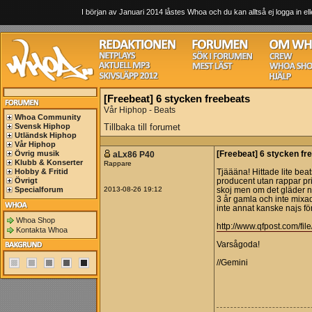
I början av Januari 2014 låstes Whoa och du kan alltså ej logga in ell
[Freebeat] 6 stycken freebeats
Vår Hiphop - Beats
Whoa Community
Svensk Hiphop
Tillbaka till forumet
Utländsk Hiphop
Vår Hiphop
Övrig musik
aLx86 P40
[Freebeat] 6 stycken fr
Klubb & Konserter
Rappare
Hobby & Fritid
Tjäääna! Hittade lite beat
Övrigt
producent utan rappar pri
Specialforum
2013-08-26 19:12
skoj men om det gläder nå
3 år gamla och inte mixa
inte annat kanske najs för
Whoa Shop
http://www.qfpost.com/f
Kontakta Whoa
Varsågoda!
//Gemini