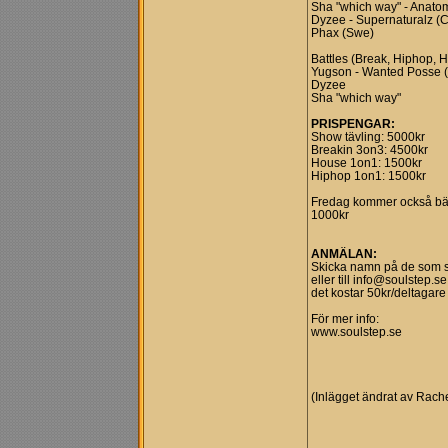
Sha "which way" - Anato
Dyzee - Supernaturalz (
Phax (Swe)
Battles (Break, Hiphop, H
Yugson - Wanted Posse (
Dyzee
Sha "which way"
PRISPENGAR:
Show tävling: 5000kr
Breakin 3on3: 4500kr
House 1on1: 1500kr
Hiphop 1on1: 1500kr
Fredag kommer också bäs
1000kr
ANMÄLAN:
Skicka namn på de som ska
eller till
info@soulstep.se
det kostar 50kr/deltagare
För mer info:
www.soulstep.se
(Inlägget ändrat av Rach