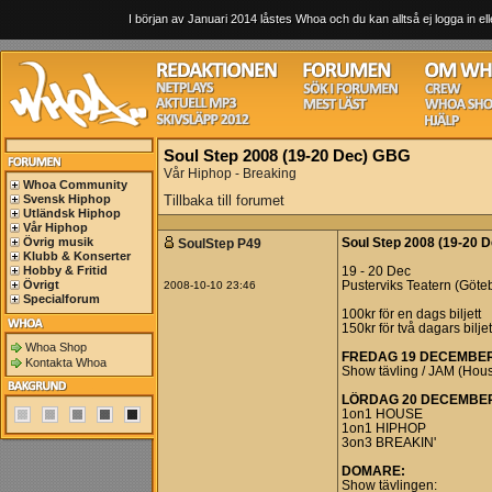
I början av Januari 2014 låstes Whoa och du kan alltså ej logga in ell
Soul Step 2008 (19-20 Dec) GBG
Vår Hiphop - Breaking
Whoa Community
Svensk Hiphop
Tillbaka till forumet
Utländsk Hiphop
Vår Hiphop
Övrig musik
SoulStep P49
Soul Step 2008 (19-20 
Klubb & Konserter
Hobby & Fritid
19 - 20 Dec
Övrigt
2008-10-10 23:46
Pusterviks Teatern (Göte
Specialforum
100kr för en dags biljett
150kr för två dagars biljet
Whoa Shop
FREDAG 19 DECEMBER 
Kontakta Whoa
Show tävling / JAM (Hous
LÖRDAG 20 DECEMBER 
1on1 HOUSE
1on1 HIPHOP
3on3 BREAKIN'
DOMARE:
Show tävlingen: