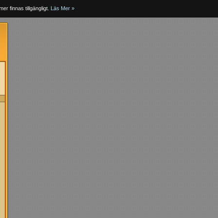
er finnas tillgängligt.
Läs Mer »