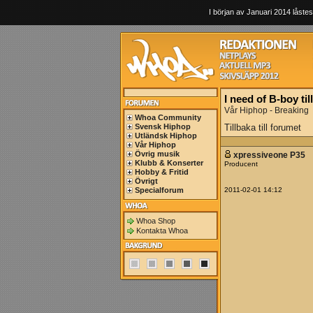
I början av Januari 2014 låstes
I need of B-boy t
Vår Hiphop - Breaking
Whoa Community
Svensk Hiphop
Tillbaka till forumet
Utländsk Hiphop
Vår Hiphop
Övrig musik
xpressiveone P35
Klubb & Konserter
Producent
Hobby & Fritid
Övrigt
Specialforum
2011-02-01 14:12
Whoa Shop
Kontakta Whoa