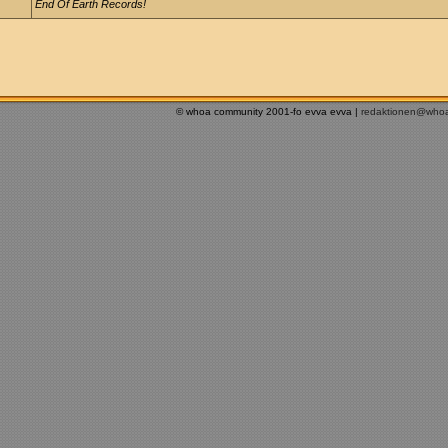
End Of Earth Records!
© whoa community 2001-fo evva evva |
redaktionen@who