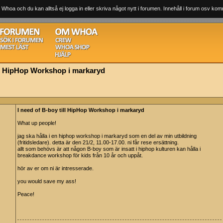
 Whoa och du kan alltså ej logga in eller skriva något nytt i forumen. Innehåll i forum osv komm
ill HipHop Workshop i markaryd
I need of B-boy till HipHop Workshop i markaryd
What up people!
jag ska hålla i en hiphop workshop i markaryd som en del av min utbildning
(fritidsledare). detta är den 21/2, 11.00-17.00. ni får rese ersättning.
allt som behövs är att någon B-boy som är insatt i hiphop kulturen kan hålla i
breakdance workshop för kids från 10 år och uppåt.
hör av er om ni är intresserade.
you would save my ass!
Peace!