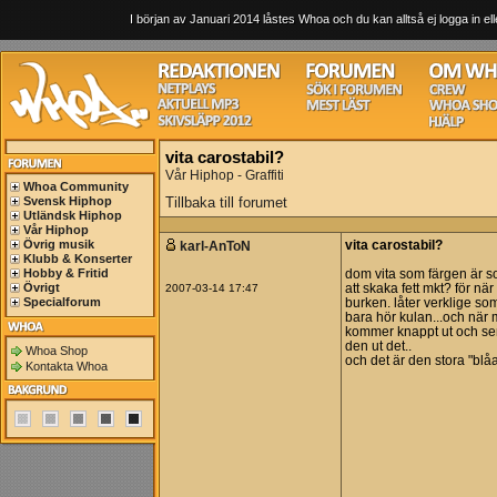
I början av Januari 2014 låstes Whoa och du kan alltså ej logga in ell
vita carostabil?
Vår Hiphop - Graffiti
Whoa Community
Svensk Hiphop
Tillbaka till forumet
Utländsk Hiphop
Vår Hiphop
Övrig musik
karl-AnToN
vita carostabil?
Klubb & Konserter
Hobby & Fritid
dom vita som färgen är som
Övrigt
2007-03-14 17:47
att skaka fett mkt? för n
Specialforum
burken. låter verklige som
bara hör kulan...och när
kommer knappt ut och se
den ut det..
Whoa Shop
och det är den stora "blå
Kontakta Whoa