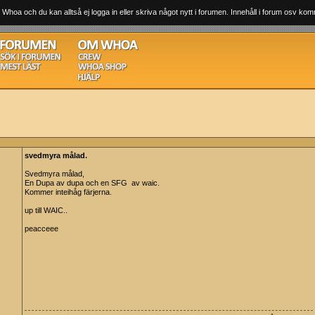
 Whoa och du kan alltså ej logga in eller skriva något nytt i forumen. Innehåll i forum osv komm
svedmyra målad.
Svedmyra målad,
En Dupa av dupa och en SFG av waic.
Kommer inteihåg färjerna.
up till WAIC..
peacceee