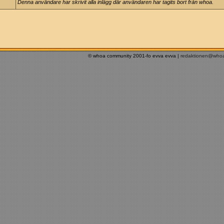
Denna användare har skrivit alla inlägg där användaren har tagits bort från whoa.
© whoa community 2001-fo evva evva |
redaktionen@who