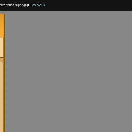
er finnas tillgängligt.
Läs Mer »