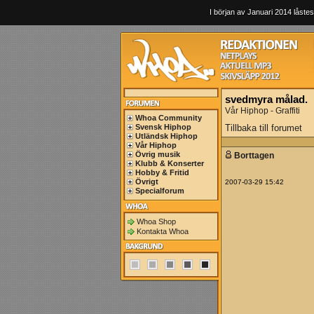
I början av Januari 2014 låstes
svedmyra målad.
Vår Hiphop - Graffiti
Whoa Community
Svensk Hiphop
Tillbaka till forumet
Utländsk Hiphop
Vår Hiphop
Övrig musik
Borttagen
Klubb & Konserter
Hobby & Fritid
Övrigt
2007-03-29 15:42
Specialforum
Whoa Shop
Kontakta Whoa