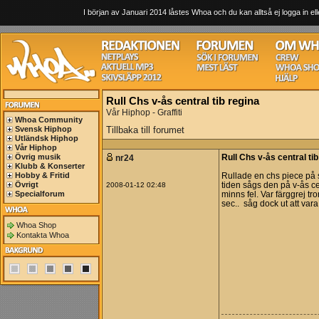
I början av Januari 2014 låstes Whoa och du kan alltså ej logga in ell
Rull Chs v-ås central tib regina
Vår Hiphop - Graffiti
Whoa Community
Svensk Hiphop
Tillbaka till forumet
Utländsk Hiphop
Vår Hiphop
Övrig musik
nr24
Rull Chs v-ås central tib
Klubb & Konserter
Hobby & Fritid
Rullade en chs piece på 
Övrigt
2008-01-12 02:48
tiden sågs den på v-ås ce
Specialforum
minns fel. Var färggrej tror
sec.. såg dock ut att vara
Whoa Shop
Kontakta Whoa