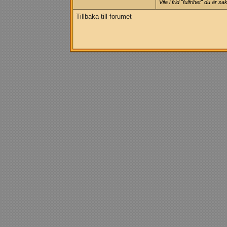
Vila i frid "fulfrihet" du är
Tillbaka till forumet