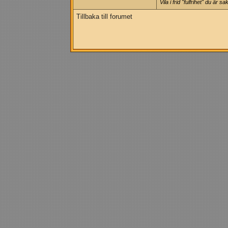
Vila i frid "fulfrihet" du är
Tillbaka till forumet