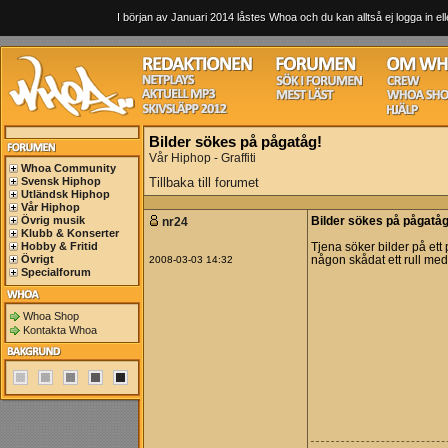
I början av Januari 2014 låstes Whoa och du kan alltså ej logga in ell
Bilder sökes på pågatåg!
Vår Hiphop - Graffiti
Whoa Community
Svensk Hiphop
Tillbaka till forumet
Utländsk Hiphop
Vår Hiphop
Övrig musik
nr24
Bilder sökes på pågatåg
Klubb & Konserter
Hobby & Fritid
Tjena söker bilder på ett
Övrigt
2008-03-03 14:32
någon skådat ett rull med 
Specialforum
Whoa Shop
Kontakta Whoa