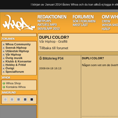
I början av Januari 2014 låstes Whoa och du kan alltså ej logga in ell
DUPLI COLOR?
Vår Hiphop - Graffiti
Whoa Community
Svensk Hiphop
Tillbaka till forumet
Utländsk Hiphop
Vår Hiphop
Övrig musik
Blitzkrieg P34
DUPLI COLOR?
Klubb & Konserter
Hobby & Fritid
Någon som vet om de överhu
Övrigt
2008-04-18 16:13
Specialforum
Whoa Shop
Kontakta Whoa