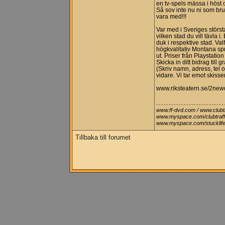
en tv-spels mässa i höst 
Så sov inte nu ni som bru
vara med!!!
Var med i Sveriges störs
vilken stad du vill tävla i
duk i respektive stad. Val
högkvalitativ Montana spr
ut. Priser från Playstatio
Skicka in ditt bidrag till
gr
(Skriv namn, adress, tel 
vidare. Vi tar emot skisse
www.riksteatern.se/2ne
www.ff-dvd.com / www.clubtr
www.myspace.com/clubtraff
www.myspace.com/stucklife 
Tillbaka till forumet