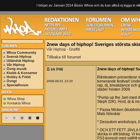
I början av Januari 2014 låstes Whoa och du kan alltså ej logga in ell
2new days of hiphop! Sveriges största skiss
Vår Hiphop - Graffiti
Whoa Community
Svensk Hiphop
Tillbaka till forumet
Utländsk Hiphop
Vår Hiphop
Övrig musik
irk P46
2new days of hiphop! Sve
Klubb & Konserter
Hobby & Fritid
Riksteatern presenterar s
Övrigt
2008-08-01 13:20
turnerande festival! Und
Specialforum
rap, dj, breakdance och gr
städer hösten 2008.
*Pump up the Jam med da
Whoa Shop
Steph (DK). Host, dj & m
Kontakta Whoa
* Passa Micken (klubbsh
Mats Nileskär
* Dessutom workshops, liv
* OCH ETT FETT JÄVLA S
skicka in ditt bidrag. Vi
PS3-konsoll med valfritt