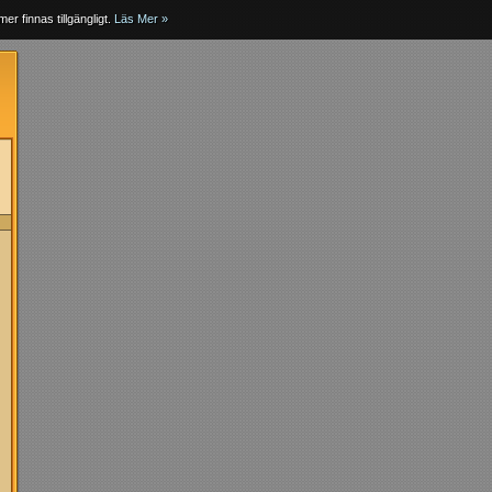
er finnas tillgängligt.
Läs Mer »