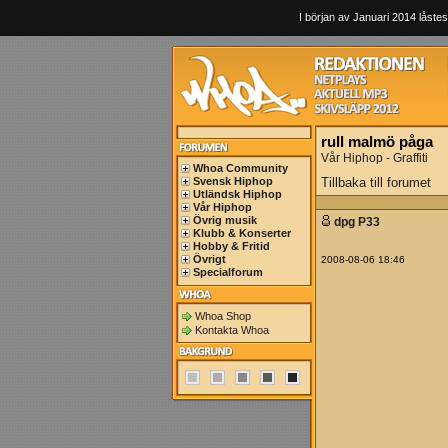
I början av Januari 2014 låstes
rull malmö påga
Vår Hiphop - Graffiti
Whoa Community
Svensk Hiphop
Tillbaka till forumet
Utländsk Hiphop
Vår Hiphop
Övrig musik
dpg P33
Klubb & Konserter
Hobby & Fritid
Övrigt
2008-08-06 18:46
Specialforum
Whoa Shop
Kontakta Whoa