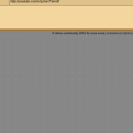
http://youtube.com/v/qJoe7Fioro8
© whoa community 2001-fo evva evva |
redaktionen@who