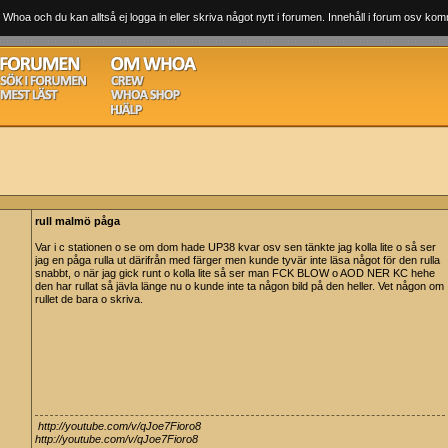
 Whoa och du kan alltså ej logga in eller skriva något nytt i forumen. Innehåll i forum osv komm
rull malmö påga
Var i c stationen o se om dom hade UP38 kvar osv sen tänkte jag kolla lite o så ser
jag en påga rulla ut därifrån med färger men kunde tyvär inte läsa något för den rulla
snabbt, o när jag gick runt o kolla lite så ser man FCK BLOW o AOD NER KC hehe
den har rullat så jävla länge nu o kunde inte ta någon bild på den heller. Vet någon om
rullet de bara o skriva.
http://youtube.com/v/qJoe7Fioro8
http://youtube.com/v/qJoe7Fioro8