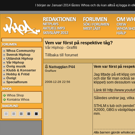
I början av Januari 2014 låstes Whoa och du kan alltså ej logga in ell
Vem var först på respektive tåg?
Vår Hiphop - Graffiti
Whoa Community
Svensk Hiphop
Tillbaka till forumet
Utländsk Hiphop
Vår Hiphop
Övrig musik
Nattugglan P44
Vem var först på respek
Klubb & Konserter
Graffare
Hobby & Fritid
Jag tittade på ett klipp 
Övrigt
och där får man också se 
Specialforum
2008-12-28 22:56
klippet) som dessutom var 
Länk till http://www.y
Whoa Shop
Således undrar jag, vilka
Kontakta Whoa
STHLM:s tub och pendel?
X2000, GBG:s västgötape
mm.
Alla barnen gjorde wholecars