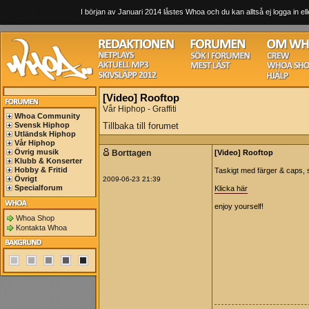
I början av Januari 2014 låstes Whoa och du kan alltså ej logga in ell
[Video] Rooftop
Vår Hiphop - Graffiti
Whoa Community
Svensk Hiphop
Tillbaka till forumet
Utländsk Hiphop
Vår Hiphop
Övrig musik
Borttagen
[Video] Rooftop
Klubb & Konserter
Hobby & Fritid
Taskigt med färger & caps, s
Övrigt
2009-06-23 21:39
Specialforum
Klicka här
enjoy yourself!
Whoa Shop
Kontakta Whoa