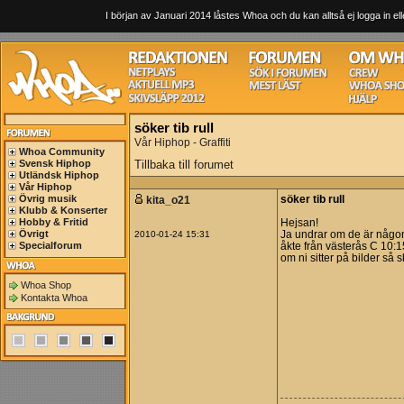
I början av Januari 2014 låstes Whoa och du kan alltså ej logga in ell
söker tib rull
Vår Hiphop - Graffiti
Whoa Community
Svensk Hiphop
Tillbaka till forumet
Utländsk Hiphop
Vår Hiphop
Övrig musik
kita_o21
söker tib rull
Klubb & Konserter
Hobby & Fritid
Hejsan!
Övrigt
2010-01-24 15:31
Ja undrar om de är någon s
Specialforum
åkte från västerås C 10:1
om ni sitter på bilder så 
Whoa Shop
Kontakta Whoa