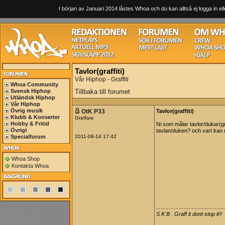
I början av Januari 2014 låstes Whoa och du kan alltså ej logga in ell
Tavlor(graffiti)
Vår Hiphop - Graffiti
Whoa Community
Svensk Hiphop
Tillbaka till forumet
Utländsk Hiphop
Vår Hiphop
Övrig musik
OtK P33
Tavlor(graffiti)
Klubb & Konserter
Graffare
Hobby & Fritid
Ni som målar tavlor/dukar(gra
Övrigt
tavlan/duken? och vart ka
Specialforum
2011-08-14 17:42
Whoa Shop
Kontakta Whoa
S K B . Graff it dont stop it!!