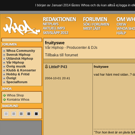
I början av Januari 2014 låstes Whoa och du kan alltså ej logga in ell
fruityswe
Vår Hiphop - Producenter & DJs
Whoa Community
Svensk Hiphop
Tillbaka till forumet
Utländsk Hiphop
Vår Hiphop
Övrig musik
LittleP P43
fruityswe
Klubb & Konserter
Hobby & Fritid
vad har hänt med sidan..? 
Övrigt
2004-10-01 20:41
Specialforum
Whoa Shop
Kontakta Whoa
"Tror hon livet är en jävla fy