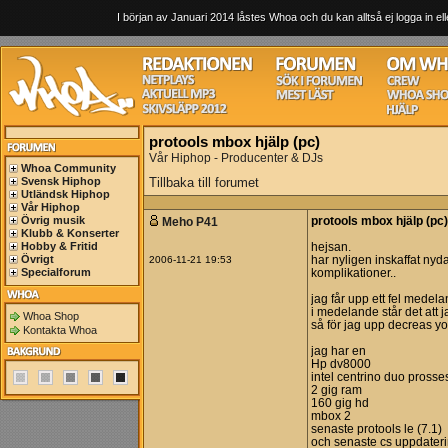
I början av Januari 2014 låstes Whoa och du kan alltså ej logga in ell
protools mbox hjälp (pc)
Vår Hiphop - Producenter & DJs
Whoa Community
Svensk Hiphop
Tillbaka till forumet
Utländsk Hiphop
Vår Hiphop
Övrig musik
Meho P41
protools mbox hjälp (pc)
Klubb & Konserter
Hobby & Fritid
hejsan.
Övrigt
2006-11-21 19:53
har nyligen inskaffat nyda
Specialforum
komplikationer..
jag får upp ett fel medel
i medelande står det att j
Whoa Shop
så för jag upp decreas you
Kontakta Whoa
jag har en
Hp dv8000
intel centrino duo prosse
2 gig ram
160 gig hd
mbox 2
senaste protools le (7.1)
och senaste cs uppdater