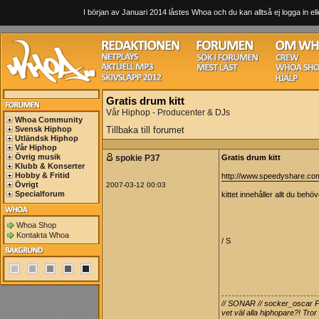
I början av Januari 2014 låstes Whoa och du kan alltså ej logga in ell
Gratis drum kitt
Vår Hiphop - Producenter & DJs
Whoa Community
Svensk Hiphop
Tillbaka till forumet
Utländsk Hiphop
Vår Hiphop
Övrig musik
spokie P37
Gratis drum kitt
Klubb & Konserter
Hobby & Fritid
http://www.speedyshare.co
Övrigt
2007-03-12 00:03
Specialforum
kittet innehåller allt du behö
Whoa Shop
Kontakta Whoa
/ S
// SONAR // socker_oscar P1
vet väl alla hiphopare?! Tro