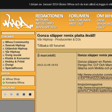
I början av Januari 2014 låstes Whoa och du kan alltså ej logga in ell
Gonza släpper remix platta ikväll!
Vår Hiphop - Producenter & DJs
Whoa Community
Svensk Hiphop
Tillbaka till forumet
Utländsk Hiphop
Vår Hiphop
Övrig musik
marcelo91
Gonza släpper remix plat
Klubb & Konserter
Hobby & Fritid
Gonza släpper en Remix 
Övrigt
2012-11-09 19:53
Penga Per, O.P Och Marc
Specialforum
låtarna som Mofeta och j
http://www.youtube.com/
v=EiPTRsHZZ2U&featur
Whoa Shop
Kontakta Whoa
kingsizemagazine
http://www.kingsizemaga
jerre%C2%B4s-kaliforni