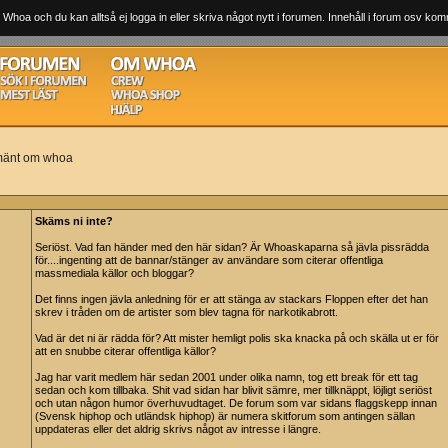
 Whoa och du kan alltså ej logga in eller skriva något nytt i forumen. Innehåll i forum osv komm
mänt om whoa
Skäms ni inte?
Seriöst. Vad fan händer med den här sidan? Är Whoaskaparna så jävla pissrädda
för....ingenting att de bannar/stänger av användare som citerar offentliga
massmediala källor och bloggar?
Det finns ingen jävla anledning för er att stänga av stackars Floppen efter det han
skrev i tråden om de artister som blev tagna för narkotikabrott.
Vad är det ni är rädda för? Att mister hemligt polis ska knacka på och skälla ut er för
att en snubbe citerar offentliga källor?
Jag har varit medlem här sedan 2001 under olika namn, tog ett break för ett tag
sedan och kom tillbaka. Shit vad sidan har blivit sämre, mer tillknäppt, löjligt seriöst
och utan någon humor överhuvudtaget. De forum som var sidans flaggskepp innan
(Svensk hiphop och utländsk hiphop) är numera skitforum som antingen sällan
uppdateras eller det aldrig skrivs något av intresse i längre.