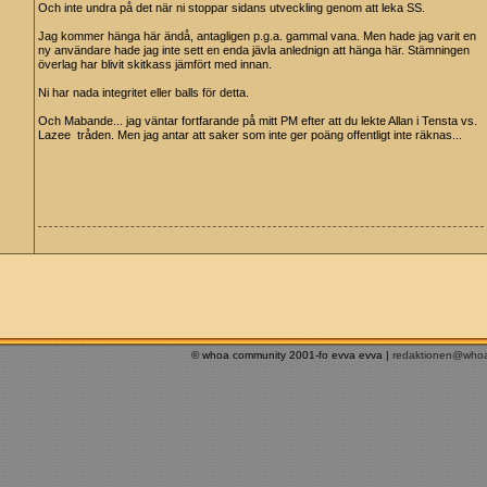
Och inte undra på det när ni stoppar sidans utveckling genom att leka SS.
Jag kommer hänga här ändå, antagligen p.g.a. gammal vana. Men hade jag varit en
ny användare hade jag inte sett en enda jävla anlednign att hänga här. Stämningen
överlag har blivit skitkass jämfört med innan.
Ni har nada integritet eller balls för detta.
Och Mabande... jag väntar fortfarande på mitt PM efter att du lekte Allan i Tensta vs.
Lazee tråden. Men jag antar att saker som inte ger poäng offentligt inte räknas...
© whoa community 2001-fo evva evva |
redaktionen@who