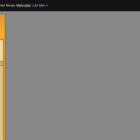
er finnas tillgängligt.
Läs Mer »