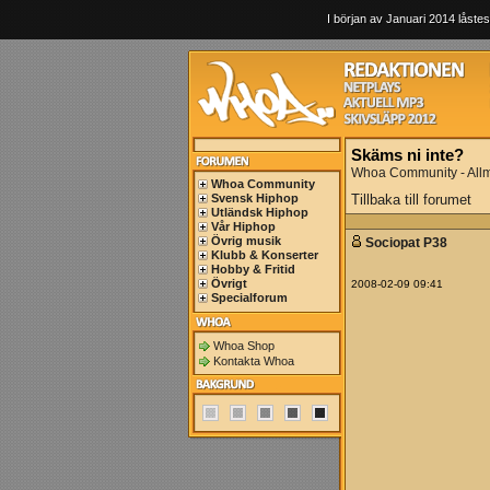
I början av Januari 2014 låstes
Skäms ni inte?
Whoa Community - All
Whoa Community
Svensk Hiphop
Tillbaka till forumet
Utländsk Hiphop
Vår Hiphop
Övrig musik
Sociopat P38
Klubb & Konserter
Hobby & Fritid
Övrigt
2008-02-09 09:41
Specialforum
Whoa Shop
Kontakta Whoa