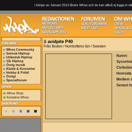
I början av Januari 2014 låstes Whoa och du kan alltså ej logga in ell
acidpite P40
Från Boden / Norrbottens län / Sweden
Whoa Community
Svensk Hiphop
Namn:
Utländsk Hiphop
Vår Hiphop
Sysselsä
Övrig musik
Civilstån
Klubb & Konserter
Hobby & Fritid
Hemsida
Övrigt
Medlem 
Specialforum
Senast i
Whoa Shop
Kontakta Whoa