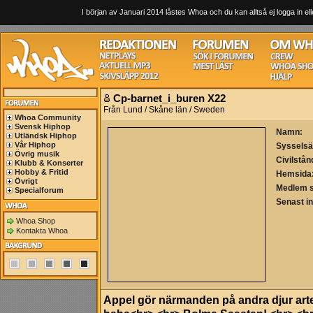
I början av Januari 2014 låstes Whoa och du kan alltså ej logga in ell
Cp-barnet_i_buren X22
Från Lund / Skåne län / Sweden
Whoa Community
Svensk Hiphop
Namn:
Utländsk Hiphop
Vår Hiphop
Sysselsä
Övrig musik
Civilstån
Klubb & Konserter
Hobby & Fritid
Hemsida
Övrigt
Medlem 
Specialforum
Senast i
Whoa Shop
Kontakta Whoa
Appel gör närmanden på andra djur arter..