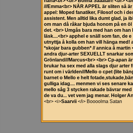
haha<br> <br>
Bolma Saaatan!
<br> <b
///Emma<br> NÄR APPEL är sliten så är 
appel: Moped fanatiker, Filosof och i d
assistent. Men alltid lika dumt glad, ja 
om man då råkar bjuda honom på en öl så
det. <br> Umgås bara med han om han har
läsk....<br> apphel e snäll som fan, de e
utnyttja å kolla om han vill hänga med
*skojar bara gubben* // annica å marti
andra djur-arter SEXUELLT snarkar som
Grönland///Marcus<br> <br> Cp-apan är
brukar ha sex med alla slags djur arter 
runt om i världen///Mello o cpet (lite bä
barnet o Mello e helt fotade,stukade,bän
gulliga idag.... menmen vi ses senare k
mello såg 3 stycken rakade bävrar med
de va du... vet vem jag menar.
Holger A
<br> <i>
Saarvii
</i> Boooolma Satan