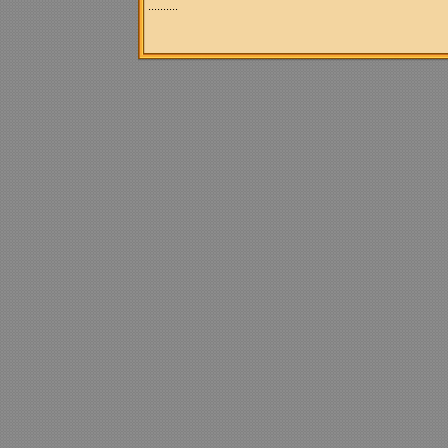
..........