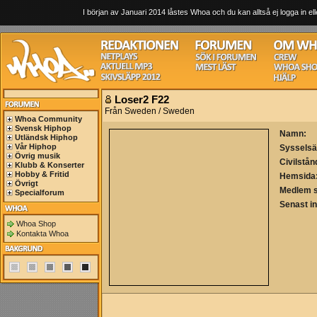
I början av Januari 2014 låstes Whoa och du kan alltså ej logga in ell
Loser2 F22
Från Sweden / Sweden
Whoa Community
Svensk Hiphop
Namn:
Utländsk Hiphop
Vår Hiphop
Sysselsä
Övrig musik
Civilstån
Klubb & Konserter
Hobby & Fritid
Hemsida
Övrigt
Medlem 
Specialforum
Senast i
Whoa Shop
Kontakta Whoa